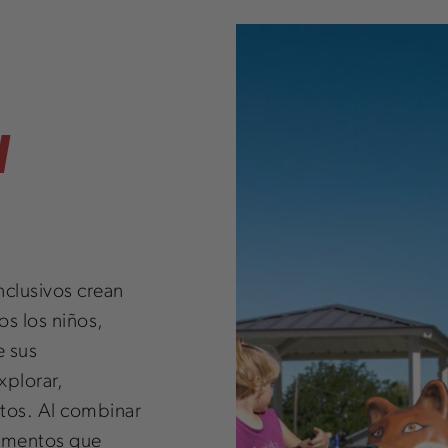
N
nclusivos crean
os los niños,
 sus
plorar,
ntos. Al combinar
lementos que