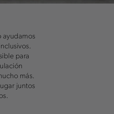
so ayudamos
inclusivos.
sible para
ulación
 mucho más.
jugar juntos
os.