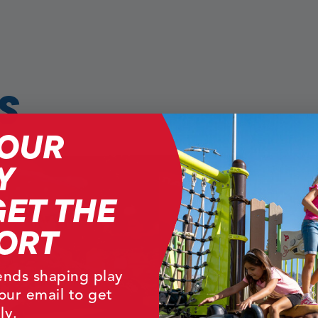
S
YOUR
Y
GET THE
ORT
rends shaping play
our email to get
ly.