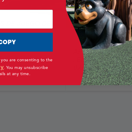
S DE JUEGO DE
COPY
ÁREAS DE JUEGO
: ENTORNOS DE 
 you are consenting to the
cy
IMAGINATIVOS
.
You may unsubscribe
ls at any time.
Interior