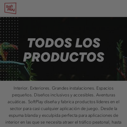
Ir al contenido
Mantenimiento del
Museos
CONTACTO Y ASISTENCIA
Soft Play
área de juego
Inicie su proyecto
MINORISTA Y COMERCIAL
Centros comerciales
Piezas de repuesto
Servicio de atención al
Restaurantes
cliente
Guarderías y
Preguntas frecuentes
TODOS LOS
educación infantil
Piezas de repuesto
Salud y Fitness
PRODUCTOS
PÚBLICO E
INSTITUCIONAL
Sanidad
Hospitales
Militar y
Interior. Exteriores. Grandes instalaciones. Espacios
gubernamental
pequeños. Diseños inclusivos y accesibles. Aventuras
Nudos de transporte
acuáticas. SoftPlay diseña y fabrica productos líderes en el
sector para casi cualquier aplicación de juego. Desde la
espuma blanda y esculpida perfecta para aplicaciones de
interior en las que se necesita atraer el tráfico peatonal, hasta