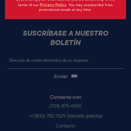
Privacy Policy
terms of our
.
You may unsubscribe from
promotional emails at any time.
SUSCRÍBASE A NUESTRO
BOLETÍN
Correo
electrónico
(Obligatorio)
Contacte con
(704) 875-6550
+1 (800) 782-7529 (llamada gratuita)
Contacto