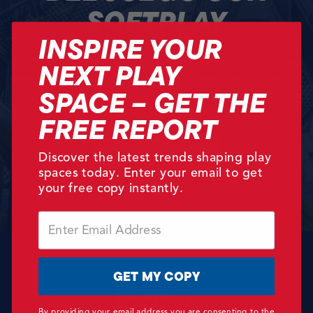
SOFTPLAY
INSPIRE YOUR
NEXT PLAY
¿Listo para imaginar las posibilidades de juego? ¿Tiene
preguntas sobre su espacio? Empecemos por filtrar sus
SPACE – GET THE
requisitos y le pondremos en contacto con el miembro
adecuado de nuestro equipo.
FREE REPORT
Inicie su proyecto →
Discover the latest trends shaping play
spaces today. Enter your email to get
your free copy instantly.
Email
Soft Play
GET MY COPY
By providing your email address you are consenting to the