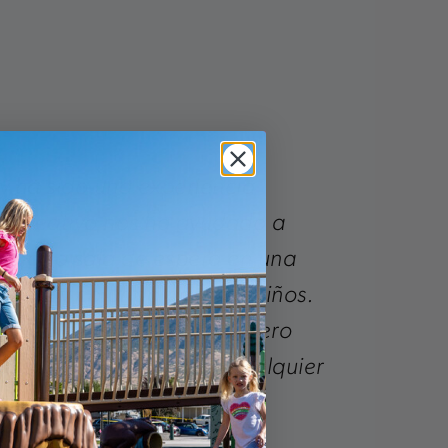
ay ha sido una experiencia
o creativo nos ha ayudado a
sencilla sala de espera en una
llante y colorida para los niños.
roducto resistente y duradero
se una inversión para cualquier