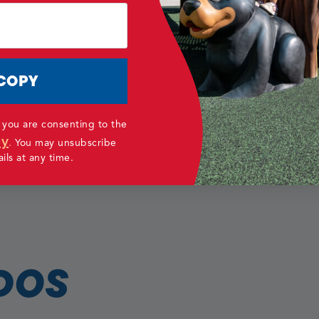
Joe Lee, Director de D
Dental
COPY
 you are consenting to the
cy
.
You may unsubscribe
ls at any time.
DOS