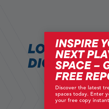
INSPIRE 
LO
DIC
QUE
NEXT PLA
DICEN
SPACE – 
FREE REP
Discover the latest t
spaces today. Enter y
your free copy instant