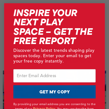
INSPIRE YOUR
NEXT PLAY
Back
Next
SPACE – GET THE
FREE REPORT
TRABAJOS
Discover the latest trends shaping play
RELACIONADOS
spaces today. Enter your email to get
your free copy instantly.
Email
GET MY COPY
By providing your email address you are consenting to the
Privacy Policy
terms of our
.
You may unsubscribe from