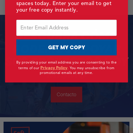
spaces today. Enter your email to get
comerciales.
your free copy instantly.
Email
DESCUBRA CÓMO
PODEMOS APOYAR
GET MY COPY
SUS PROYECTOS HOY
By providing your email address you are consenting to the
Privacy Policy
MISMO
terms of our
.
You may unsubscribe from
promotional emails at any time.
Contacto