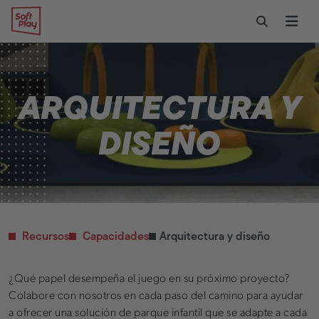
Ir al contenido
Mantenimiento del
Museos
CONTACTO Y ASISTENCIA
Soft Play
Alternar for
Abri
área de juego
Inicie su proyecto
MINORISTA Y COMERCIAL
Centros comerciales
Piezas de repuesto
Servicio de atención al
Restaurantes
cliente
Guarderías y
Preguntas frecuentes
ARQUITECTURA Y
educación infantil
Piezas de repuesto
Salud y Fitness
DISEÑO
PÚBLICO E
INSTITUCIONAL
Sanidad
Hospitales
Militar y
Recursos
Capacidades
Arquitectura y diseño
gubernamental
Nudos de transporte
¿Qué papel desempeña el juego en su próximo proyecto?
Colabore con nosotros en cada paso del camino para ayudar
a ofrecer una solución de parque infantil que se adapte a cada