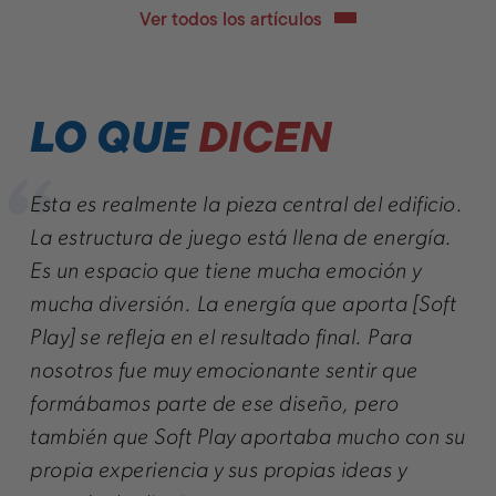
Ver todos los artículos
LO QUE
DICEN
Esta es realmente la pieza central del edificio.
Tra
La estructura de juego está llena de energía.
ins
evo
Es un espacio que tiene mucha emoción y
per
on
mucha diversión. La energía que aporta [Soft
mu
Play] se refleja en el resultado final. Para
nue
ara
nosotros fue muy emocionante sentir que
con
formábamos parte de ese diseño, pero
niñ
también que Soft Play aportaba mucho con su
fom
ndo
propia experiencia y sus propias ideas y
mus