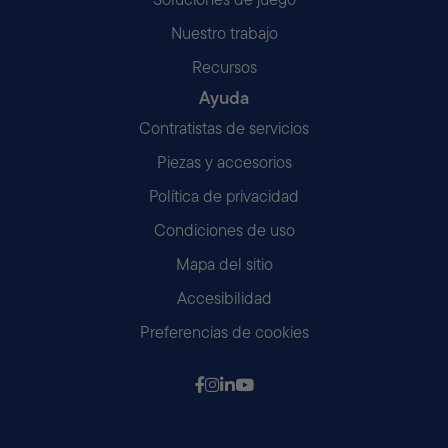
Nuestro trabajo
Recursos
Ayuda
Contratistas de servicios
Piezas y accesorios
Política de privacidad
Condiciones de uso
Mapa del sitio
Accesibilidad
Preferencias de cookies
Síguenos en Facebook
Síganos en Instagram
Síguenos en LinkedIn
Síganos en Youtube