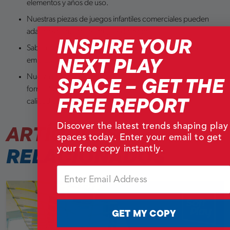
elementos y años de uso.
Nuestras piezas de juegos infantiles comerciales pueden
adaptarse a múltiples grupos de edad.
INSPIRE YOUR
Sabemos cómo diseñar juegos que funcionen para las
NEXT PLAY
empresas, los padres y los niños.
SPACE – GET THE
Nuestro equipo de profesionales de la instalación está
formado, certificado y sometido a pruebas periódicas de
FREE REPORT
calidad de servicio.
ARTÍCULOS
Discover the latest trends shaping play
spaces today. Enter your email to get
RELACIONADOS
your free copy instantly.
Email
GET MY COPY