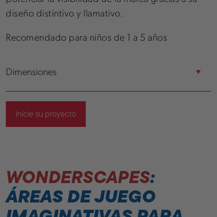
diseño distintivo y llamativo.
Recomendado para niños de 1 a 5 años
Dimensiones
Configuración grande
• Altura: 13’ / 4 m
Inicie su proyecto
• Superficie: 1.000 pies cuadrados / 92,9 m²
Configuración pequeña
• Altura: 10’ / 3 m
• Superficie: 600 pies cuadrados / 55,7 m²
WONDERSCAPES
:
ÁREAS DE JUEGO
IMAGINATIVAS PARA