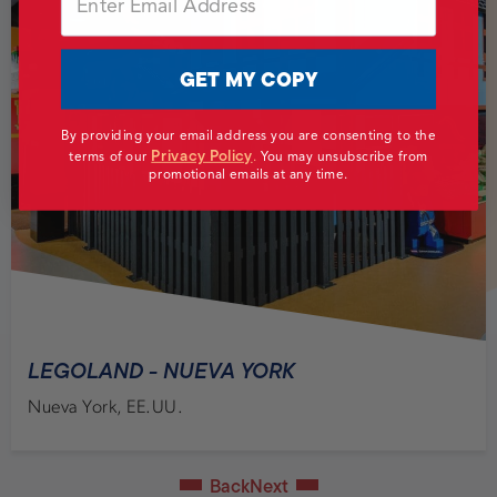
GET MY COPY
By providing your email address you are consenting to the
Privacy Policy
terms of our
.
You may unsubscribe from
promotional emails at any time.
LEGOLAND - NUEVA YORK
Nueva York, EE.UU.
Back
Next