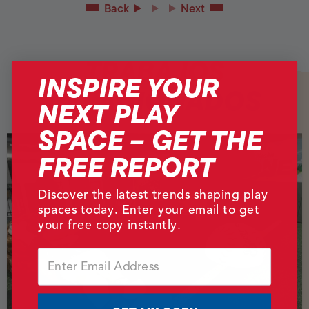
Back
Next
TRABAJOS
INSPIRE YOUR
RELACIONADOS
NEXT PLAY
SPACE – GET THE
FREE REPORT
Discover the latest trends shaping play
spaces today. Enter your email to get
your free copy instantly.
Email