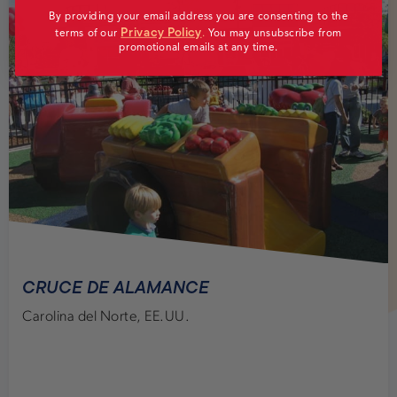
By providing your email address you are consenting to the
Privacy Policy
terms of our
.
You may unsubscribe from
promotional emails at any time.
CRUCE DE ALAMANCE
Carolina del Norte, EE.UU.