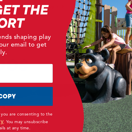
GET THE
Back
Next
ORT
rends shaping play
our email to get
ly.
DOS
COPY
 you are consenting to the
cy
.
You may unsubscribe
ls at any time.