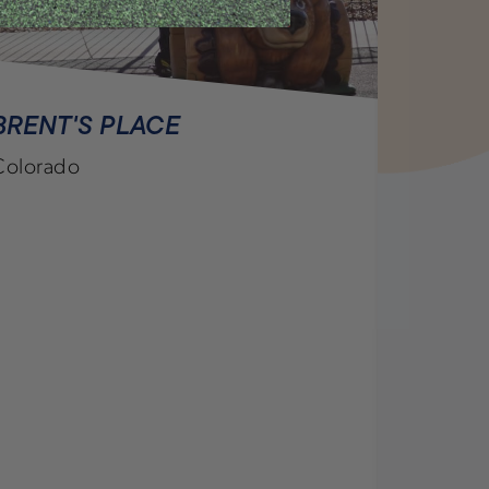
BRENT'S PLACE
CHASE
Colorado
Arizona,