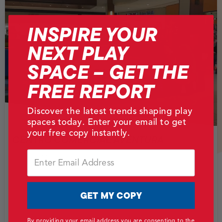
INSPIRE YOUR
NEXT PLAY
SPACE – GET THE
FREE REPORT
Discover the latest trends shaping play
spaces today. Enter your email to get
your free copy instantly.
CENTRO COMERCIAL AVENTURA
Email
Florida, EE.UU.
GET MY COPY
By providing your email address you are consenting to the