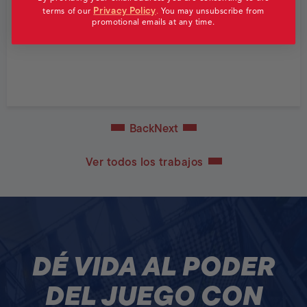
Privacy Policy
terms of our
.
You may unsubscribe from
promotional emails at any time.
Back
Next
Ver todos los trabajos
DÉ VIDA AL PODER
DEL JUEGO CON